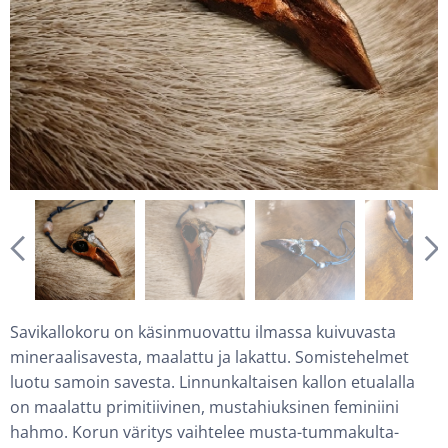
Savikallokoru on käsinmuovattu ilmassa kuivuvasta
mineraalisavesta, maalattu ja lakattu. Somistehelmet
luotu samoin savesta. Linnunkaltaisen kallon etualalla
on maalattu primitiivinen, mustahiuksinen feminiini
hahmo. Korun väritys vaihtelee musta-tummakulta-