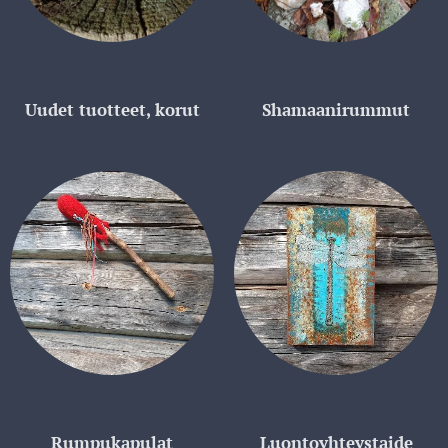
Uudet tuotteet, korut
Shamaanirummut
Rumpukapulat
Luontoyhteystaide