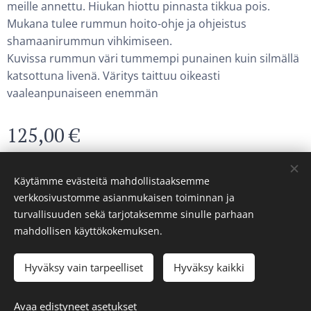
meille annettu. Hiukan hiottu pinnasta tikkua pois.
Mukana tulee rummun hoito-ohje ja ohjeistus
shamaanirummun vihkimiseen.
Kuvissa rummun väri tummempi punainen kuin silmällä
katsottuna livenä. Väritys taittuu oikeasti
vaaleanpunaiseen enemmän
125,00
€
Hinta sis. ALV
Varastossa
Käytämme evästeitä mahdollistaaksemme
verkkosivustomme asianmukaisen toiminnan ja
turvallisuuden sekä tarjotaksemme sinulle parhaan
© 2024 Korppi-rumpu
mahdollisen käyttökokemuksen.
Evästeet
Hyväksy vain tarpeelliset
Hyväksy kaikki
Lisää ostoskoriin
Avaa edistyneet asetukset