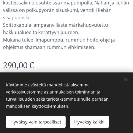
kosteissakin olosuhteissa ilmapumpulla. Nahan ja kehän
välissä on polkupyörän sisuskumi, venttiili kehän
sisäpuolella.
Soittokapula lampaanvillasta märkähuovutettu
hakkuualueelta kerättyyn juureen.
Mukana tulee ilmapumppu, rummun hoito-ohje ja
ohjeistus shamaanirummun vihkimiseen.
290,00
€
Hinta sis. ALV
Varastossa
Käytämme evästeitä mahdollistaaksemme
verkkosivustomme asianmukaisen toiminnan ja
turvallisuuden sekä tarjotaksemme sinulle parhaan
© 2024 Korppi-rumpu
mahdollisen käyttökokemuksen.
Evästeet
Hyväksy vain tarpeelliset
Hyväksy kaikki